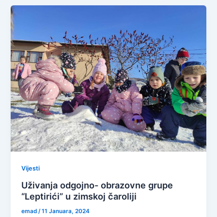
Vijesti
Uživanja odgojno- obrazovne grupe
“Leptirići” u zimskoj čaroliji
emad
/
11 Januara, 2024