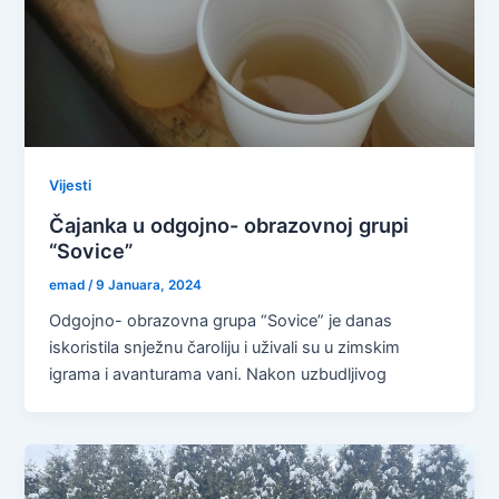
Vijesti
Čajanka u odgojno- obrazovnoj grupi
“Sovice”
emad
/
9 Januara, 2024
Odgojno- obrazovna grupa “Sovice” je danas
iskoristila snježnu čaroliju i uživali su u zimskim
igrama i avanturama vani. Nakon uzbudljivog