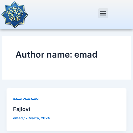
Skip
Post
to
pagination
content
Author name: emad
دسته‌بندی نشده
Fajlovi
emad
/
7 Marta, 2024