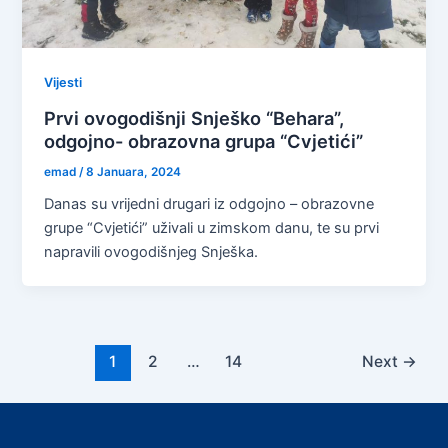
Vijesti
Prvi ovogodišnji Snješko “Behara”,
odgojno- obrazovna grupa “Cvjetići”
emad
/
8 Januara, 2024
Danas su vrijedni drugari iz odgojno – obrazovne
grupe “Cvjetići” uživali u zimskom danu, te su prvi
napravili ovogodišnjeg Snješka.
1
2
…
14
Next
→