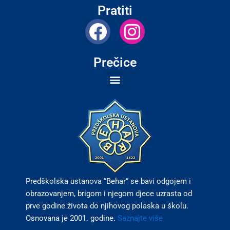
Pratiti
F
I
a
n
c
s
Prečice
e
t
b
a
o
g
o
r
k
a
m
Predškolska ustanova “Behar” se bavi odgojem i
obrazovanjem, brigom i njegom djece uzrasta od
prve godine života do njihovog polaska u školu.
Osnovana je 2001. godine.
Saznajte više