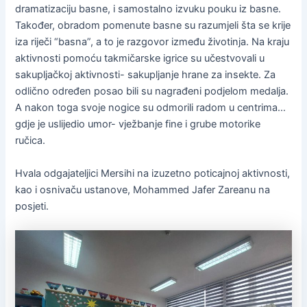
dramatizaciju basne, i samostalno izvuku pouku iz basne.
Također, obradom pomenute basne su razumjeli šta se krije
iza riječi “basna”, a to je razgovor između životinja. Na kraju
aktivnosti pomoću takmičarske igrice su učestvovali u
sakupljačkoj aktivnosti- sakupljanje hrane za insekte. Za
odlično određen posao bili su nagrađeni podjelom medalja.
A nakon toga svoje nogice su odmorili radom u centrima…
gdje je uslijedio umor- vježbanje fine i grube motorike
ručica.
Hvala odgajateljici Mersihi na izuzetno poticajnoj aktivnosti,
kao i osnivaču ustanove, Mohammed Jafer Zareanu na
posjeti.