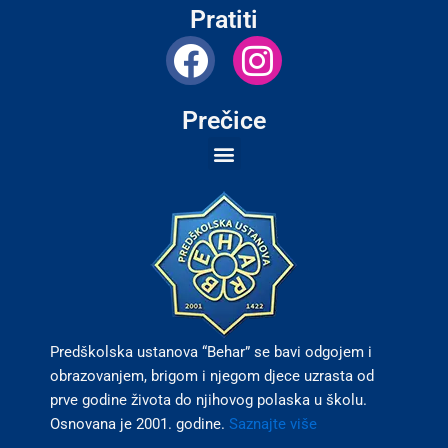
Pratiti
F
I
a
n
c
s
Prečice
e
t
b
a
o
g
o
r
k
a
m
Predškolska ustanova “Behar” se bavi odgojem i
obrazovanjem, brigom i njegom djece uzrasta od
prve godine života do njihovog polaska u školu.
Osnovana je 2001. godine.
Saznajte više