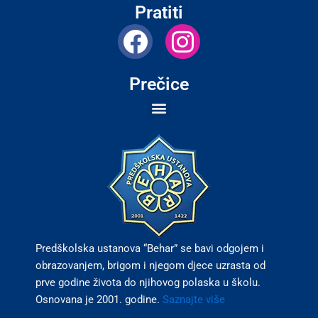
Pratiti
F
I
a
n
c
s
Prečice
e
t
b
a
o
g
o
r
k
a
m
Predškolska ustanova “Behar” se bavi odgojem i
obrazovanjem, brigom i njegom djece uzrasta od
prve godine života do njihovog polaska u školu.
Osnovana je 2001. godine.
Saznajte više