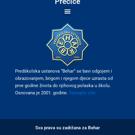
c
s
Prečice
e
t
b
a
o
g
o
r
k
a
m
Predškolska ustanova “Behar” se bavi odgojem i
obrazovanjem, brigom i njegom djece uzrasta od
prve godine života do njihovog polaska u školu.
Osnovana je 2001. godine.
Saznajte više
Sva prava su zadržana za Behar