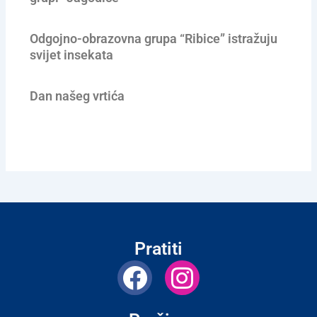
Odgojno-obrazovna grupa “Ribice” istražuju
svijet insekata
Dan našeg vrtića
Pratiti
F
I
a
n