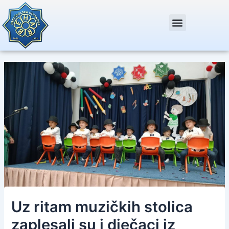
Skip
Post
to
navigation
content
Uz ritam muzičkih stolica
zaplesali su i dječaci iz