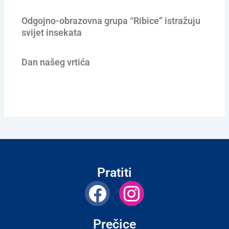
Odgojno-obrazovna grupa “Ribice” istražuju
svijet insekata
Dan našeg vrtića
Pratiti
F
I
a
n
c
s
Prečice