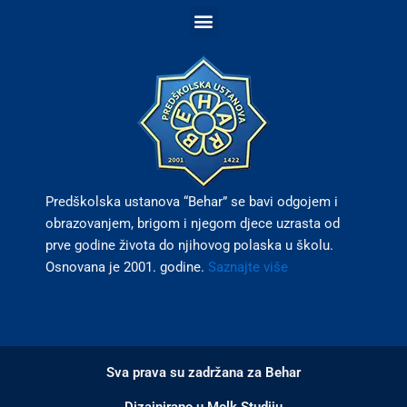
e
t
b
a
o
g
o
r
k
a
m
Predškolska ustanova “Behar” se bavi odgojem i
obrazovanjem, brigom i njegom djece uzrasta od
prve godine života do njihovog polaska u školu.
Osnovana je 2001. godine.
Saznajte više
Sva prava su zadržana za Behar