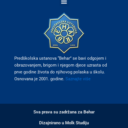
e
t
b
a
o
g
o
r
k
a
m
Predškolska ustanova “Behar” se bavi odgojem i
obrazovanjem, brigom i njegom djece uzrasta od
prve godine života do njihovog polaska u školu.
Osnovana je 2001. godine.
Saznajte više
Sva prava su zadržana za Behar
Dizajnirano u Molk Studiju