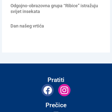
Odgojno-obrazovna grupa “Ribice” istražuju
svijet insekata
Dan našeg vrtića
Pratiti
F
I
a
n
c
s
Prečice