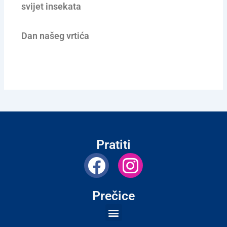
svijet insekata
Dan našeg vrtića
Pratiti
F
I
a
n
c
s
Prečice
e
t