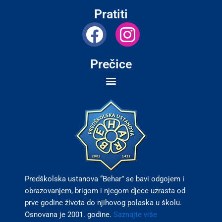
Pratiti
F
I
a
n
c
s
Prečice
e
t
b
a
o
g
o
r
k
a
m
Predškolska ustanova “Behar” se bavi odgojem i
obrazovanjem, brigom i njegom djece uzrasta od
prve godine života do njihovog polaska u školu.
Osnovana je 2001. godine.
Saznajte više