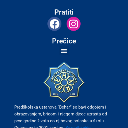
Pratiti
F
I
a
n
c
s
Prečice
e
t
b
a
o
g
o
r
k
a
m
Predškolska ustanova “Behar” se bavi odgojem i
obrazovanjem, brigom i njegom djece uzrasta od
prve godine života do njihovog polaska u školu.
Osnovana je 2001. godine.
Saznajte više