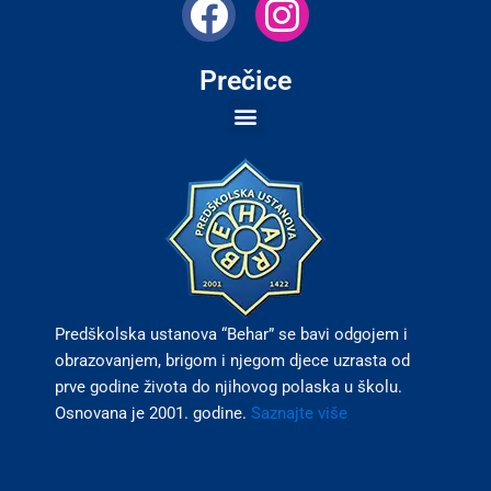
F
I
a
n
c
s
Prečice
e
t
b
a
o
g
o
r
k
a
m
Predškolska ustanova “Behar” se bavi odgojem i
obrazovanjem, brigom i njegom djece uzrasta od
prve godine života do njihovog polaska u školu.
Osnovana je 2001. godine.
Saznajte više