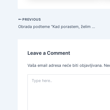
PREVIOUS
Obrada podteme “Kad porastem, želim biti..?” u odgojno- obrazovnoj grupi “Cvjetići”
Leave a Comment
Vaša email adresa neće biti objavljivana.
Ne
Type
here..