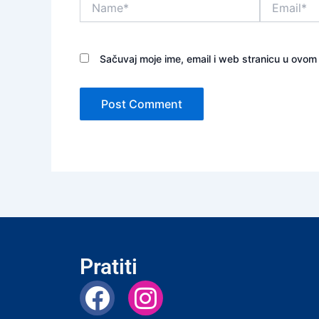
Sačuvaj moje ime, email i web stranicu u ovo
Pratiti
F
I
a
n