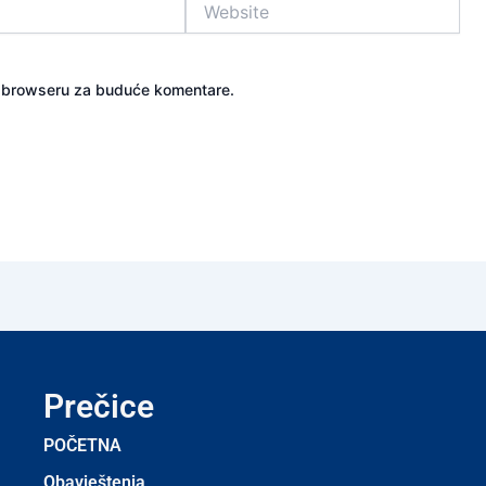
m browseru za buduće komentare.
Prečice
POČETNA
Obavještenja