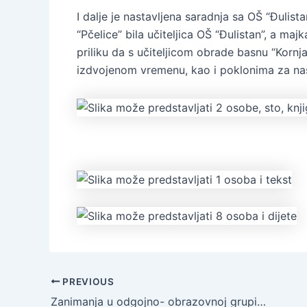
I dalje je nastavljena saradnja sa OŠ “Đulist
“Pčelice” bila učiteljica OŠ “Đulistan”, a m
priliku da s učiteljicom obrade basnu “Kornja
izdvojenom vremenu, kao i poklonima za na
PREVIOUS
Zanimanja u odgojno- obrazovnoj grupi “Ribice”