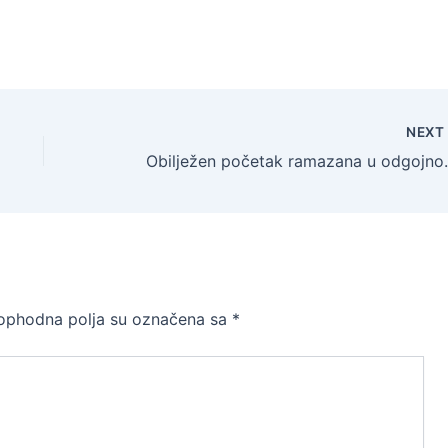
NEX
Obilježen početak ra
ophodna polja su označena sa
*