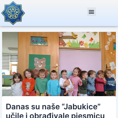
Skip
Post
to
navigation
content
Danas su naše “Jabukice”
učile i obrađivale pjesmicu