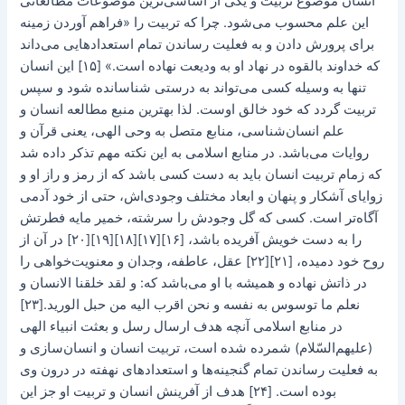
انسان موضوع تربیت و یکی از اساسی‌ترین موضوعات مطالعاتی
این علم محسوب می‌شود. چرا که تربیت را «فراهم آوردن زمینه
برای پرورش دادن و به فعلیت رساندن تمام استعدادهایی می‌داند
که خداوند بالقوه در نهاد او به ودیعت نهاده است.» [۱۵] این انسان
تنها به وسیله کسی می‌تواند به درستی شناسانده شود و سپس
تربیت گردد که خود خالق اوست. لذا بهترین منبع مطالعه انسان و
علم انسان‌شناسی، منابع متصل به وحی الهی، یعنی قرآن و
روایات می‌باشد. در منابع اسلامی به این نکته مهم تذکر داده شد
که زمام تربیت انسان باید به دست کسی باشد که از رمز و راز او و
زوایای آشکار و پنهان و ابعاد مختلف وجودی‌اش، حتی از خود آدمی
آگاه‌تر است. کسی که گل وجودش را سرشته، خمیر مایه فطرتش
را به دست خویش آفریده باشد، [۱۶][۱۷][۱۸][۱۹][۲۰] در آن از
روح خود دمیده، [۲۱][۲۲] عقل، ‌عاطفه، وجدان و معنویت‌خواهی را
در ذاتش نهاده و همیشه با او می‌باشد که: و لقد خلقنا الانسان و
نعلم ما توسوس به نفسه و نحن اقرب الیه من حبل الورید.[۲۳]
در منابع اسلامی آنچه هدف ارسال رسل و بعثت انبیاء الهی
(علیهم‌السّلام) شمرده شده است، تربیت انسان و انسان‌سازی و
به فعلیت رساندن تمام گنجینه‌ها و استعدادهای نهفته در درون وی
بوده است. [۲۴] هدف از آفرینش انسان و تربیت او جز این