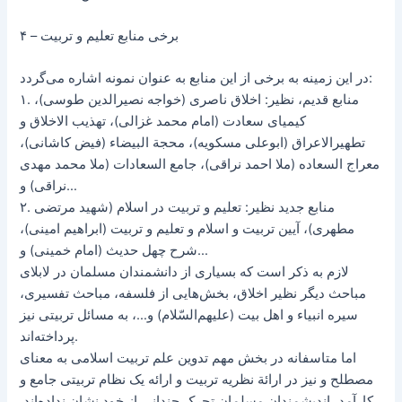
۴ – برخی منابع تعلیم و تربیت
در این زمینه به برخی از این منابع به عنوان نمونه اشاره می‌گردد:
۱. منابع قدیم، نظیر: اخلاق ناصری (خواجه نصیرالدین طوسی)،
کیمیای سعادت (امام محمد غزالی)، تهذیب الاخلاق و
تطهیرالاعراق (ابوعلی مسکویه)، محجة البیضاء (فیض کاشانی)،
معراج السعاده (ملا احمد نراقی)، جامع السعادات (ملا محمد مهدی
نراقی) و…
۲. منابع جدید نظیر: تعلیم و تربیت در اسلام (شهید مرتضی
مطهری)، آیین تربیت و اسلام و تعلیم و تربیت (ابراهیم امینی)،
شرح چهل حدیث (امام خمینی) و…
لازم به ذکر است که بسیاری از دانشمندان مسلمان در لابلای
مباحث دیگر نظیر اخلاق، بخش‌هایی از فلسفه، مباحث تفسیری،
سیره انبیاء و اهل بیت (علیهم‌السّلام) و…، به مسائل تربیتی نیز
پرداخته‌اند.
اما متاسفانه در بخش مهم تدوین علم تربیت اسلامی به معنای
مصطلح و نیز در ارائة نظریه تربیت و ارائه یک نظام تربیتی جامع و
کارآمد،‌ اندیشمندان مسلمان تحرک چندانی از خود نشان نداده‌اند.