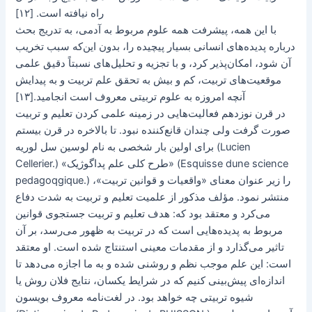
راه نیافته است. [۱۲]
با این همه، پیشرفت‌ همه علوم مربوط به آدمی، به تدریج بحث
درباره پدیده‌های انسانی بسیار پیچیده را، بدون این‌که سبب تخریب
آن شود، امکان‌پذیر کرد، و با تجزیه و تحلیل‌های نسبتاً دقیق علمی
موقعیت‌های تربیت، کم و بیش به تحقق علم تربیت و به پیدایش
آنچه امروزه به علوم تربیتی معروف است انجامید.[۱۳]
در قرن نوزدهم فعالیت‌هایی در زمینه علمی کردن تعلیم و تربیت
صورت گرفت ولی چندان قانع‌کننده نبود. تا بالاخره در قرن بیستم
برای اولین بار شخصی به نام لوسین سل لوریه (Lucien
Cellerier.) «طرح کلی علم پداگوژیک» (Esquisse dune science
pedagoqgique.) را زیر عنوان معنای «واقعیات و قوانین تربیت»،
منتشر نمود. مؤلف مذکور از علمیت تعلیم و تربیت به شدت دفاع
می‌کرد و معتقد بود که: هدف تعلیم و تربیت جستجوی قوانین
مربوط به پدیده‌هایی است که در تربیت به ظهور می‌رسد، بر آن
تاثیر می‌گذارد و از مقدمات معینی استنتاج شده است. او معتقد
است: این علم موجب نظم و روشنی شده و به ما اجازه می‌دهد تا‌
اندازه‌ای پیش‌بینی کنیم که در شرایط یکسان، نتایج فلان روش یا
شیوه تربیتی چه خواهد بود. در لغت‌نامه معروف بویسون