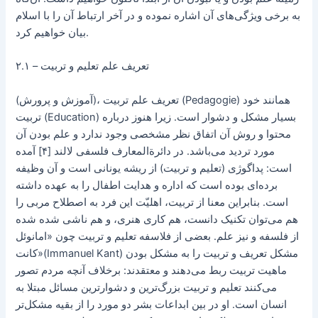
به برخی ویژگی‌های آن اشاره نموده و در آخر ارتباط آن را با اسلام
بیان خواهیم کرد.
۲.۱ – تعریف علم تعلیم و تربیت
(آموزش و پرورش)، تعریف علم تربیت (Pedagogie) همانند خود
تربیت (Education) بسیار مشکل و دشوار است. زیرا هنوز درباره
محتوا و روش آن اتفاق نظر مشخصی وجود ندارد و علم بودن آن
مورد تردید می‌باشد. در دائرة‌المعارف فلسفی لالند [۴] آمده
است: پداگوژی (تعلیم و تربیت) از ریشه یونانی است و آن وظیفه
برده‌ای بوده است که اداره و هدایت اطفال را به عهده داشته
است. بنابراین معنا از تربیت، اهلیّت این فرد به اصطلاح مربی را
هم می‌توان تکنیک دانست، هم کاری هنری، و هم ناشی شده شده
از فلسفه و نیز علم. بعضی از فلاسفه تعلیم و تربیت چون «امانوئل
کانت»(Immanuel Kant) مشکل تعریف و تربیت را به مشکل بودن
ماهیت تربیت ربط می‌دهند و معتقدند: برخلاف آنچه مردم تصور
می‌کنند تعلیم و تربیت بزرگ‌ترین و دشوارترین مسائل مبتلا به
انسان است. او در بین ابداعات بشر دو مورد را از بقیه مشکل‌تر