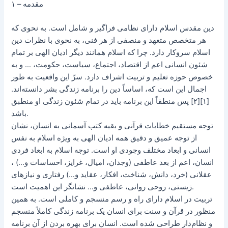
۱ – مقدمه
دین مقدس اسلام دارای نظامی فراگیر و شامل است. به نحوی که
هر متخصص متعهد و منصفی از هر فنی، به نحوی با نظرات دین
اسلام سروکار دارد. چرا که اسلام همانند دیگر ادیان الهی بر تمام
شئون انسانی اعم از اقتصاد، اجتماع، سیاست، حکومت، … و به
خصوص حوزه تعلیم و تربیت اشراف دارد. سرّ این واقعیت به طور
اجمال این است که، اساساً دین را برنامه زندگی بشر دانسته‌اند.
[۱][۲] پس منطقاً این برنامه باید در تمام شئون زندگی او منطبق
باشد.
توجه مستقیم خطابات قرآنی و بقیه کتب آسمانی به انسان، نشان
از توجه عمیق و دقیق همه ادیان الهی به ویژه اسلام به نفس
انسانی و ابعاد مختلف وجودی او است. توجه اسلام به ابعاد فردی
انسان، اعم از بعد عاطفی (وجدان، امیال، ‌غرایز، احساسات و…) ،
عقلانی (خرد، دانش، شناخت، افکار، عقاید و…) رفتاری و نیازهای
زیستی، روحی روانی، عاطفی و… نشانگر این اهمیت است.
تربیت در اسلام دارای راه و رسم منسجم و کاملی است. به همین
منظور در قرآن و سنت برای انسان یک برنامه زندگی کاملاً منسجم
و نظام‌دار طراحی شده است. انسان برای بهره بردن از آن برنامه