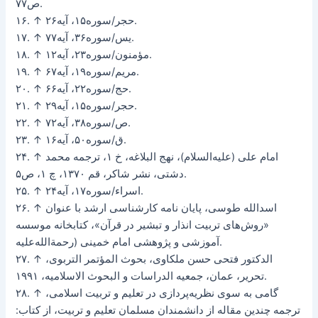
ص۷۷.
۱۶. ↑ حجر/سوره۱۵، آیه۲۶.
۱۷. ↑ یس/سوره۳۶، آیه۷۷.
۱۸. ↑ مؤمنون/سوره۲۳، آیه۱۲.
۱۹. ↑ مریم/سوره۱۹، آیه۶۷.
۲۰. ↑ حج/سوره۲۲، آیه۶۶.
۲۱. ↑ حجر/سوره۱۵، آیه۲۹.
۲۲. ↑ ص/سوره۳۸، آیه۷۲.
۲۳. ↑ ق/سوره۵۰، آیه۱۶.
۲۴. ↑ امام علی (علیه‌السلام)، نهج البلاغه، خ ۱، ترجمه محمد
دشتی، نشر شاکر، قم ۱۳۷۰، چ ۱، ص۵.
۲۵. ↑ اسراء/سوره۱۷، آیه۲۴.
۲۶. ↑ اسدالله طوسی، پایان نامه کارشناسی ارشد با عنوان
«روش‌های تربیت انذار و تبشیر در قرآن»، کتابخانه موسسه
آموزشی و پژوهشی امام خمینی (رحمة‌الله‌علیه.
۲۷. ↑ الدکتور فتحی حسن ملکاوی، بحوث المؤتمر التربوی،
تحریر، عمان، جمعیه الدراسات و البحوث الاسلامیه، ۱۹۹۱.
۲۸. ↑ گامی به سوی نظریه‌پردازی در تعلیم و تربیت اسلامی،
ترجمه چندین مقاله از دانشمندان مسلمان تعلیم و تربیت، از کتاب: