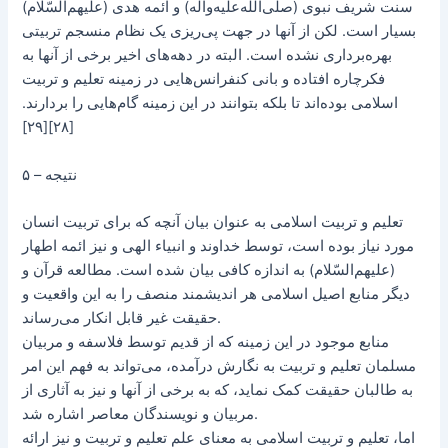
سنت شریف نبوی (صلّی‌الله‌علیه‌و‌آله) و ائمه هدی (علیهم‌السّلام)
بسیار است. لکن از آنها در جهت پی‌ریزی یک نظام منسجم تربیتی
بهره‌برداری نشده است. البته در دهه‌های اخیر برخی از آنها به
فکرچاره افتاده و بانی کنفرانس‌هایی در زمینه تعلیم و تربیت
اسلامی بوده‌اند تا بلکه بتوانند در این زمینه گام‌هایی را بردارند.
[۲۸][۲۹]
۵ – نتیجه
تعلیم و تربیت اسلامی به عنوان بیان آنچه که برای تربیت انسان
مورد نیاز بوده است، ‌توسط خداوند و انبیاء الهی و نیز ائمه اطهار
(علیهم‌السّلام) به‌ اندازه کافی بیان شده است. مطالعه قرآن و
دیگر منابع اصیل اسلامی هر‌ اندیشمند منصف را به این واقعیت و
حقیقت غیر قابل انکار می‌رساند.
منابع موجود در این زمینه که از قدیم توسط فلاسفه و مربیان
مسلمان تعلیم و تربیت به نگارش درآمده، می‌تواند به فهم این امر
به طالبان حقیقت کمک نماید، که به برخی از آنها و نیز به آثاری از
مربیان و نویسندگان معاصر اشاره شد.
اما، تعلیم و تربیت اسلامی به معنای علم تعلیم و تربیت و نیز ارائه