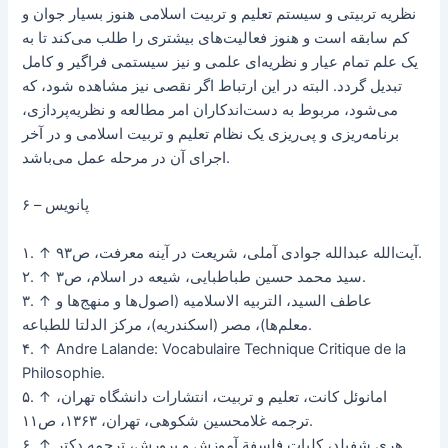
نظریه تربیتی و سیستم تعلیم و تربیت اسلامی هنوز بسیار جوان و
کم سابقه است و هنوز فعالیت‌های بیشتری را طلب می‌کند تا به
یک علم تمام عیار و نظریه‌ای علمی و نیز سیستمی فراگیر و کامل
تبدیل گردد. البته در این ارتباط اگر نقصی نیز مشاهده شود، که
می‌شود، مربوط به دست‌اندکاران امر مطالعه و نظریه‌پردازی،
برنامه‌ریزی و پی‌ریزی یک نظام تعلیم و تربیت اسلامی و در آخر
اجرای آن در مرحله عمل می‌باشد.
۶ – پانویس
۱. ↑ آیت‌الله عبدالله جوادی آملی، شریعت در آینه معرفت، ص۹۳.
۲. ↑ سید محمد حسین طباطبایی، شیعه در اسلام، ص۳.
۳. ↑ عاطف السید، التربیه الاسلامیه (اصول‌ها و منهج‌ها و
معلم‌ها)، مصر (اسکندریه)، مرکز الدلتا للطباعه.
۴. ↑ Andre Lalande: Vocabulaire Technique Critique de la
Philosophie.
۵. ↑ امانوئل کانت، تعلیم و تربیت، انتشارات دانشگاه تهران،
ترجمه غلامحسین شکوهی، تهران، ۱۳۶۳، ص۱۱.
۶. ↑ هری شفیلد، کلیات فلسفة آموزش و پرورش، ترجمه دکتر