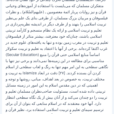
متفکران مسلمان که می‌بایست با استفاده از آموزه‌های وحیانی
قرآن و نیز روایات پربار ائمة معصومین ـ (علیهم‌السّلام) ـ و نظرات
فیلسوفان و مربیان بزرگ مسلمان، از طرفی بنای یک علم بی‌نظیر
تربیت اسلامی را بنهند و از طرف دیگر در‌ اندیشه نظریه‌پردازی در
تعلیم و تربیت اسلامی و ارائه یک نظام منسجم و کارآمد تربیتی
اسلامی باشند، چنان‌که خود معترفند، بیشتر متاثر از فیلسوفان
تعلیم و تربیت در مغرب زمین بوده و تنها به یافته‌های علوم جدید در
غرب اکتفا کرده‌اند. برخی از آنها با اعتقاد به تعلیم و تربیت سکولار
(Secular Education) اساساً منابع اسلامی حتی قرآن را منبع
مناسبی برای مطالعه در این زمینه‌ها نمی‌دانند و برخی نیز تنها با
نگاهی سطحی به این امر مهم تنها به رنگ و لعاب سطحی از اسلام
به تربیت و Islamize کردن آن بسنده کردند. [۲۷] دقت در ابعاد
مختلف تربیت، ‌به خصوص در بعد اهداف، مبانی، روشها و توجه و
اهمیتی که در دین مقدس اسلام به این امور در زمینه مسایل
تربیتی داده شده است، مسئولیت صاحب‌نظران مسلمان تعلیم و
تربیت را دو چندان می‌کند و از آنان بیش از یک نگاه سطحی انتظار
دارد. آنها خود معتقدند که در اسلام منابعی که بتوان از آن برای
ترسیم سیمای تعلیم و تربیت اسلامی استفاده برد، نظیر قرآن و