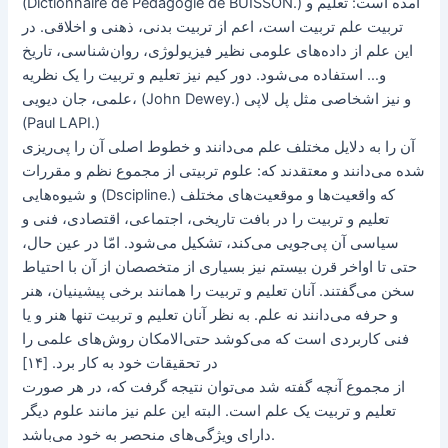
(Dictionnaire de Pedagogie de BUISSON.) آمده است: تعلیم و
تربیت علم تربیت است، اعم از تربیت بدنی، ذهنی و اخلاقی. در
این علم از داده‌های علومی نظیر فیزیولوژی، روان‌شناسی، تاریخ
و… استفاده می‌شود. دور کیم نیز تعلیم و تربیت را یک نظریه
علمی، جان دیویی، (John Dewey.) و نیز اشخاصی مثل پل لاپی
(Paul LAPI.)
آن را به دلایل مختلف علم می‌دانند و خطوط اصلی آن را پی‌ریزی
شده می‌دانند و معتقدند که: علوم تربیتی از مجموع نظم و مقررات
و شیوه‌هایی (Dscipline.) که واقعیت‌ها و موقعیت‌های مختلف
تعلیم و تربیت را در بافت تاریخی، اجتماعی، اقتصادی، فنی و
سیاسی آن پی‌جویی می‌کند، تشکیل می‌شود. امّا در عین حال،
حتی تا اواخر قرن بیستم نیز بسیاری از متخصصان از آن با احتیاط
سخن می‌گفتند. آنان تعلیم و تربیت را همانند برخی پیشینیان، هنر
و حرفه می‌دانند نه علم. به نظر آنان تعلیم و تربیت تنها هنر و یا
فنی کاربردی است که می‌کوشد حتی‌الامکان روش‌های علمی را
در تحقیقات خود به کار برد. [۱۴]
از مجموع آنچه گفته شد می‌توان نتیجه گرفت که، در هر صورت
تعلیم و تربیت یک علم است. البته این علم نیز مانند علوم دیگر
دارای ویژگی‌های منحصر به خود می‌باشد.