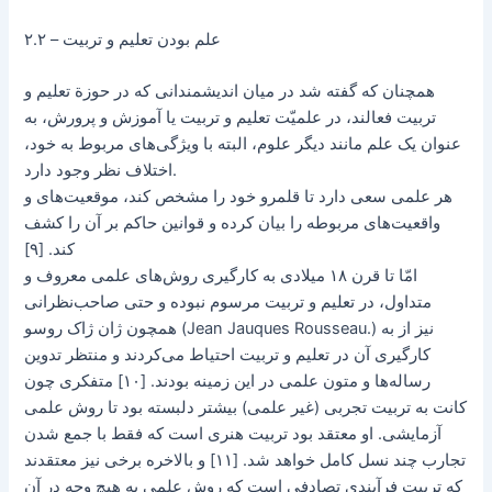
۲.۲ – علم بودن تعلیم و تربیت
همچنان که گفته شد در میان‌ اندیشمندانی که در حوزة تعلیم و
تربیت فعالند، در علمیّت تعلیم و تربیت یا آموزش و پرورش، به
عنوان یک علم مانند دیگر علوم، البته با ویژگی‌های مربوط به خود،
اختلاف نظر وجود دارد.
هر علمی سعی دارد تا قلمرو خود را مشخص کند، موقعیت‌های و
واقعیت‌های مربوطه را بیان کرده و قوانین حاکم بر آن را کشف
کند. [۹]
امّا تا قرن ۱۸ میلادی به کارگیری روش‌های علمی معروف و
متداول، در تعلیم و تربیت مرسوم نبوده و حتی صاحب‌نظرانی
همچون ژان ژاک روسو (Jean Jauques Rousseau.) نیز از به
کارگیری آن در تعلیم و تربیت احتیاط می‌کردند و منتظر تدوین
رساله‌ها و متون علمی در این زمینه بودند. [۱۰] متفکری چون
کانت به تربیت تجربی (غیر علمی) بیشتر دلبسته بود تا روش علمی
آزمایشی. او معتقد بود تربیت هنری است که فقط با جمع شدن
تجارب چند نسل کامل خواهد شد. [۱۱] و بالاخره برخی نیز معتقدند
که تربیت فرآیندی تصادفی است که روش علمی به هیچ وجه در آن