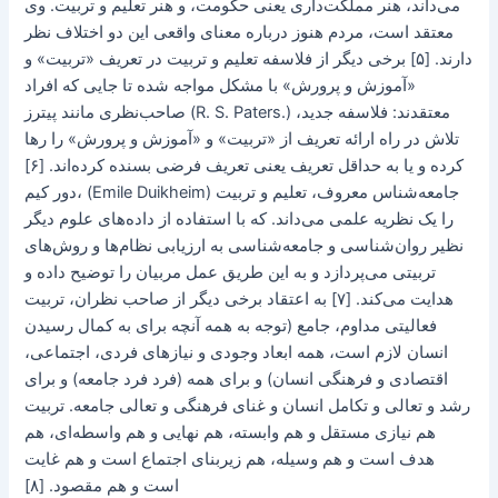
می‌داند، هنر مملکت‌داری یعنی حکومت، و هنر تعلیم و تربیت. وی
معتقد است، مردم هنوز درباره معنای واقعی این دو اختلاف نظر
دارند. [۵] برخی دیگر از فلاسفه تعلیم و تربیت در تعریف «تربیت» و
«آموزش و پرورش» با مشکل مواجه شده تا جایی که افراد
صاحب‌نظری مانند پیترز (R. S. Paters.) معتقدند: ‌فلاسفه جدید،
تلاش در راه ارائه تعریف از «تربیت» و «آموزش و پرورش» را رها
کرده و یا به حداقل تعریف یعنی تعریف فرضی بسنده کرده‌اند. [۶]
دور کیم، (Emile Duikheim) جامعه‌شناس معروف، تعلیم و تربیت
را یک نظریه علمی می‌داند. که با استفاده از داده‌های علوم دیگر
نظیر روان‌شناسی و جامعه‌شناسی به ارزیابی نظام‌ها و روش‌های
تربیتی می‌پردازد و به این طریق عمل مربیان را توضیح داده و
هدایت می‌کند. [۷] به اعتقاد برخی دیگر از صاحب نظران، تربیت
فعالیتی مداوم، جامع (توجه به همه آنچه برای به کمال رسیدن
انسان لازم است، همه ابعاد وجودی و نیازهای فردی، اجتماعی،
اقتصادی و فرهنگی انسان) و برای همه (فرد فرد جامعه) و برای
رشد و تعالی و تکامل انسان و غنای فرهنگی و تعالی جامعه. تربیت
هم نیازی مستقل و هم وابسته، هم نهایی و هم واسطه‌ای، هم
هدف است و هم وسیله، هم زیربنای اجتماع است و هم غایت
است و هم مقصود. [۸]