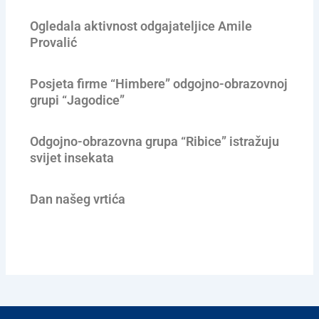
Ogledala aktivnost odgajateljice Amile
Provalić
Posjeta firme “Himbere” odgojno-obrazovnoj
grupi “Jagodice”
Odgojno-obrazovna grupa “Ribice” istražuju
svijet insekata
Dan našeg vrtića