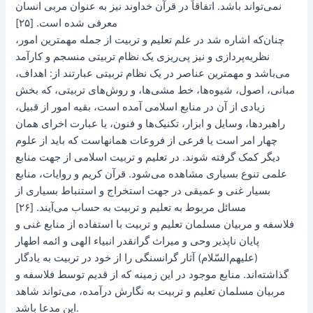
نمی‌تواند باشد. اتفاقاً در قرآن خداوند نیز به عنوان مربی انسان
معرفی شده است. [۲۵]
چنان‌که اشاره شد در علم تعلیم و تربیت از جمله مهمترین امور،
نظریه‌پردازی و نیز پی‌ریزی یک نظام تربیتی منسجم و کارآمد
می‌باشد و مهمترین عناصر در یک نظام تربیتی عبارتند از: اهداف،
مبانی، اصول، شیوه‌ها، خط مشی‌ها، و روش‌های تربیتی، ‌که بخش
زیادی از آن در منابع اسلامی آمده است، بقیه امور از قبیل،
راهبردها، وسایل و ابزار، تکنیک‌ها و فنون، یا عبارت اخرای همان
چهار امر است یا فرعی از فروعات همانهاست که باید از علوم
دیگر کمک گرفته شوند. در تعلیم و تربیت اسلامی از جهت منابع
علمی تنوع بسیاری مشاهده می‌شود. قرآن کریم و روایات، منابع
بسیار غنی و عمیقی در جهت استخراج و استنباط بسیاری از
مسائل مربوط به تعلیم و تربیت به حساب می‌آیند. [۲۶]
فلاسفه و مربیان مسلمان تعلیم و تربیت با استفاده از منابع غنی و
پایان ناپذیر وحی و میراث گرانقدر انبیاء الهی و ائمه اطهار
(علیهم‌السّلام) آثار گرانسنگی را از خود در تربیت به یادگار
گذاشته‌اند. منابع موجود در این زمینه که از قدیم توسط فلاسفه و
مربیان مسلمان تعلیم و تربیت به نگارش درآمده، می‌تواند شاهد
این مدعا باشد.