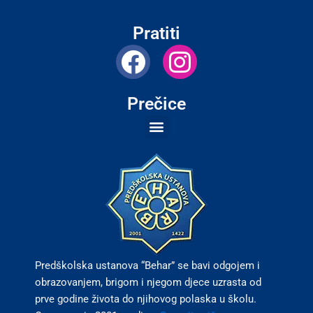
Pratiti
F
I
a
n
c
s
Prečice
e
t
b
a
o
g
o
r
k
a
m
Predškolska ustanova “Behar” se bavi odgojem i
obrazovanjem, brigom i njegom djece uzrasta od
prve godine života do njihovog polaska u školu.