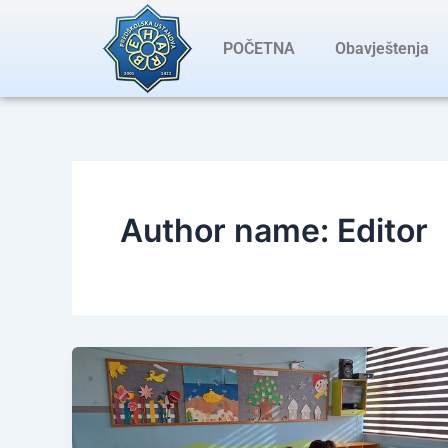
Skip
Post
to
pagination
POČETNA
Obavještenja
content
Author name: Editor