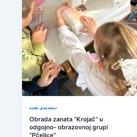
دسته‌بندی نشده
Obrada zanata “Krojač” u
odgojno- obrazovnoj grupi
“Pčelice”