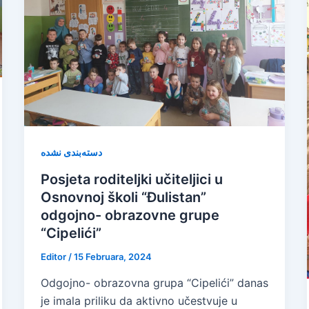
دسته‌بندی نشده
Posjeta roditeljki učiteljici u
Osnovnoj školi “Đulistan”
odgojno- obrazovne grupe
“Cipelići”
Editor
/
15 Februara, 2024
Odgojno- obrazovna grupa “Cipelići” danas
je imala priliku da aktivno učestvuje u