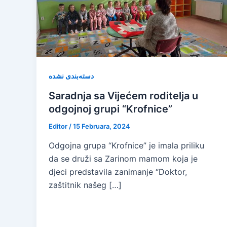
دسته‌بندی نشده
Saradnja sa Vijećem roditelja u
odgojnoj grupi “Krofnice”
Editor
/
15 Februara, 2024
Odgojna grupa “Krofnice” je imala priliku
da se druži sa Zarinom mamom koja je
djeci predstavila zanimanje “Doktor,
zaštitnik našeg […]