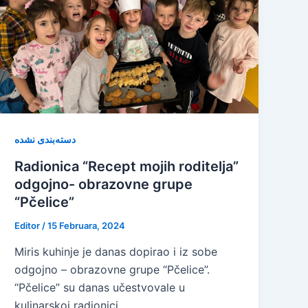
دسته‌بندی نشده
Radionica “Recept mojih roditelja”
odgojno- obrazovne grupe
“Pčelice”
Editor
/
15 Februara, 2024
Miris kuhinje je danas dopirao i iz sobe
odgojno – obrazovne grupe “Pčelice”.
“Pčelice” su danas učestvovale u
kulinarskoj radionici