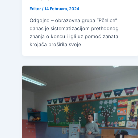
Editor
/
14 Februara, 2024
Odgojno – obrazovna grupa “Pčelice”
danas je sistematizacijom prethodnog
znanja o koncu i igli uz pomoć zanata
krojača proširila svoje