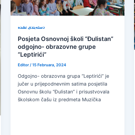
دسته‌بندی نشده
Posjeta Osnovnoj školi “Đulistan”
odgojno- obrazovne grupe
“Leptirići”
Editor
/
15 Februara, 2024
Odgojno- obrazovna grupa “Leptirići” je
jučer u prijepodnevnim satima posjetila
Osnovnu školu “Đulistan” i prisustvovala
školskom čašu iz predmeta Muzička