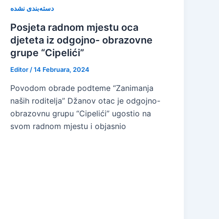
دسته‌بندی نشده
Posjeta radnom mjestu oca
djeteta iz odgojno- obrazovne
grupe “Cipelići”
Editor
/
14 Februara, 2024
Povodom obrade podteme “Zanimanja
naših roditelja” Džanov otac je odgojno-
obrazovnu grupu “Cipelići” ugostio na
svom radnom mjestu i objasnio