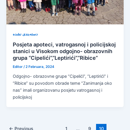
دسته‌بندی نشده
Posjeta apoteci, vatrogasnoj i policijskoj
stanici u Visokom odgojno- obrazovnih
grupa “Cipelići”,”Leptirići”,”Ribice”
Editor
/
2 Februara, 2024
Odgojno- obrazovne grupe “Cipelići”, “Leptirići” i
“Ribice” su povodom obrade teme “Zanimanja oko
nas” imali organizovanu posjetu vatrogasnoj i
policijskoj
←
Previous
1
…
9
10