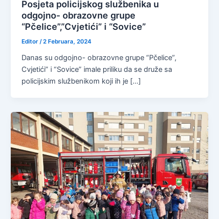
Posjeta policijskog službenika u
odgojno- obrazovne grupe
“Pčelice”,”Cvjetići” i “Sovice”
Editor
/
2 Februara, 2024
Danas su odgojno- obrazovne grupe “Pčelice”,
Cvjetići” i “Sovice” imale priliku da se druže sa
policijskim službenikom koji ih je […]