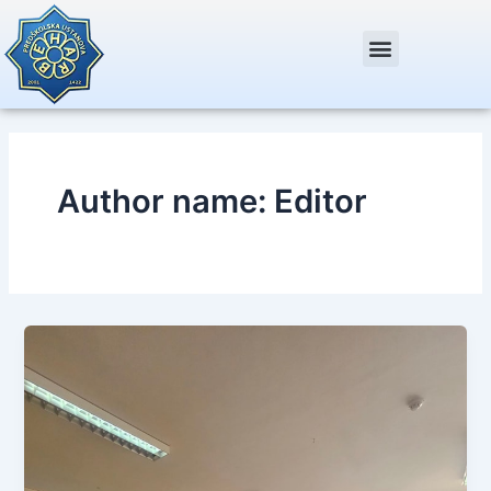
Skip
Post
to
pagination
content
Author name: Editor